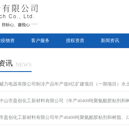
防疫物资
客户服务
授权资质
新闻资讯
资讯
NEWS
威力电器有限公司制冷产品年产值8亿扩建项目（一期项目）水
中山市盈创化工新材料有限公司《年产40400吨聚氨酯胶粘剂和树
市盈创化工新材料有限公司年产40400吨聚氨酯胶粘剂和树脂、2