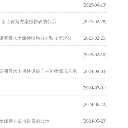
[2025-06-13]
）水土保持方案报告表的公示
[2025-02-28]
 扩建项目水土保持设施自主验收情况公
[2025-02-25]
[2025-02-10]
业园项目水土保持设施自主验收情况公示
[2024-09-03]
[2024-07-01]
[2024-06-22]
土保持方案报告表的公示
[2024-05-23]