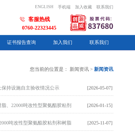
ENGLISH
手机端
加入收藏
联系我们
客服热线
0760-22323445
证书报告查询
加入我们
联系我们
您当前的位置是：
新闻资讯
>
新闻资讯
土保持设施自主验收情况公示
[2026-05-07]
脂、22000吨改性型聚氨酯胶粘剂
[2026-01-15]
2000吨改性型聚氨酯胶粘剂和树脂
[2025-11-07]